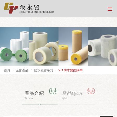
google-site-
verification=EvPoimA01gXxwXCpdefUUxzfHUTmBpMCMS46hwWJ2Xo
首頁
全部產品
防水氣密系列
503 防水雙面膠帶
產品介紹
產品Q&A
Products
Q&A