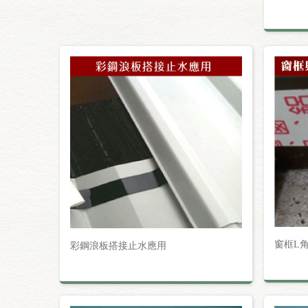
窗框L
彩鋼浪板搭接止水應用