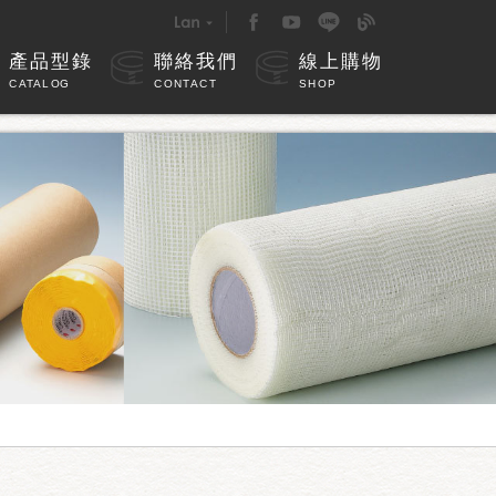
產品型錄
聯絡我們
線上購物
CATALOG
CONTACT
SHOP