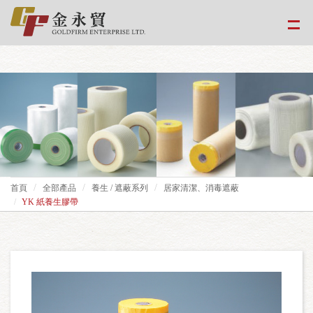
google-site-
verification=EvPoimA01gXxwXCpdefUUxzfHUTmBpMCMS46hwWJ2Xo
首頁
全部產品
養生 / 遮蔽系列
居家清潔、消毒遮蔽
YK 紙養生膠帶