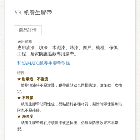
YK 紙養生膠帶
商品詳情
適用範圍：
應用油漆、噴漆、木泥漆、烤漆、窗戶、櫥櫃、傢俱、
工程、居家防護遮蔽專用膠帶。
和YAMATO紙養生膠帶型錄
特性:
★ 耐滲透、
不垂流
塗刷油漆時不易滲透，膠帶黏貼處也同樣防護，讓施做一次搞
定。
★
不殘膠
紙養生膠帶貼附性佳，易黏貼於各種材質，撕除時即使溶劑沾
附也不易殘膠。
★
溼強度
紙養生膠帶可在持續噴漆或塗抹後，仍維持防護效果不易斷
裂。