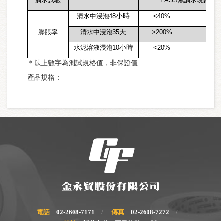
漏水試驗
PASS
無漏水現象
小時
清水中浸泡48
<40%
-
天
膨脹率
清水中浸泡35
>200%
-
小時
水泥溶液浸泡10
<20%
-
＊以上數字為測試規格值，非保證值.
產品規格：
電話
02-2608-7171
傳真
02-2608-7272