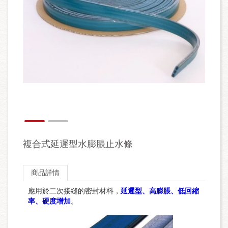
複合式延遲型水膨脹止水條
商品詳情
應用於二次接縫的密封材料，
延遲型、高膨脹、低回縮
率、硬度增加
。