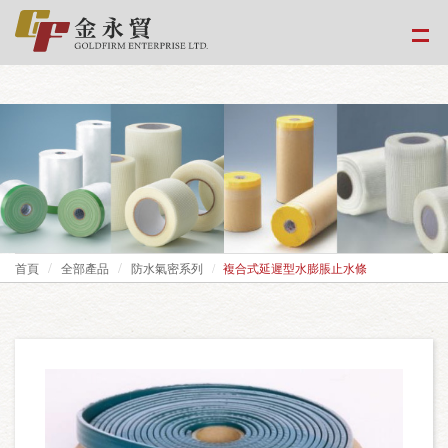
google-site-
verification=EvPoimA01gXxwXCpdefUUxzfHUTmBpMCMS46hwWJ2Xo
首頁
全部產品
防水氣密系列
複合式延遲型水膨脹止水條