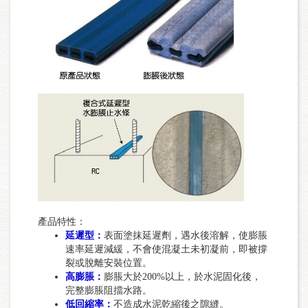
產品特性：
延遲型：
表面塗抹延遲劑，遇水後溶解，使膨脹
速率延遲減緩，不會使混凝土未初凝前，即被撐
裂或脫離安裝位置。
高膨脹：
膨脹大於200%以上，於水泥固化後，
完整膨脹阻擋水路。
低回縮率：
不造成水泥乾縮後之隙縫。