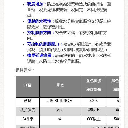
硬度增加：
防止在初始灌漿時造成的曲折性，重
量輕，易於處理和安裝，易固定，不因按壓變
型。
優越的水密性：
吸收水分時會膨脹填充混凝土縫
隙效果，確保密封性。
控制膨脹方向：
複合式結構，有效控制膨脹方
向。
可控制的膨脹壓力：
複合結構孔設計，有效承受
混凝土澆注時的壓力及膨脹初期吸收膨脹壓力。
擴展延遲塗層：
表面塗有防止雨水或地下水的延
遲膜，來防止止水條提早膨脹。
數據資料：
藍色膨脹
黑色非膨
項目
單位
橡膠部份
橡膠部
硬度
JIS,SPRING A
50
±5
50
±5
抗拉強度
Mpa
35
以上
100
以上
伸長率
%
600
以上
500
以上