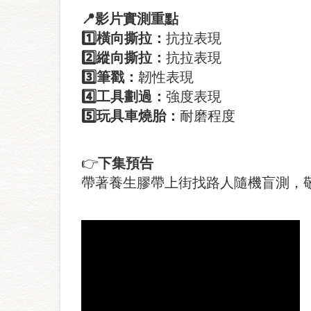
📍
影片實測重點
1️
橫向撕拉：
抗拉表現
2️
縱向撕拉：
抗拉表現
3️
筆戳：
韌性表現
4️
工具劃過：
強度表現
5️
玩具車燒胎：
耐磨程度
👉
下集預告
帶著養生膠帶上街找路人隨機盲測，敬