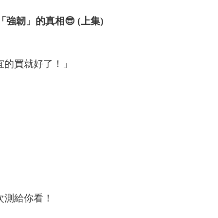
「強韌」的真相
😎 (上集)
宜的買就好了！」
次測給你看！