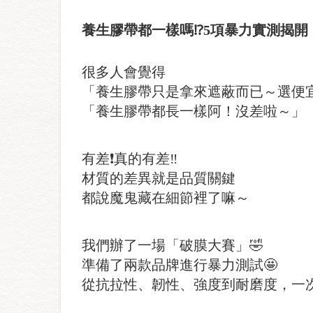
養生膠帶都一樣嗎
⁉️
5
項暴力實測揭開
很多人會覺得
「養生膠帶只是拿來遮蔽而已～選便
「養生膠帶都長一樣阿！沒差啦～」
有差❗真的有差‼️
材質的差異就是品質關鍵
都說魔鬼藏在細節裡了嘛～
我們辦了一場「破膜大賽」🤣
準備了兩款品牌進行暴力測試🤩
從抗拉性、韌性、強度到耐磨度，一