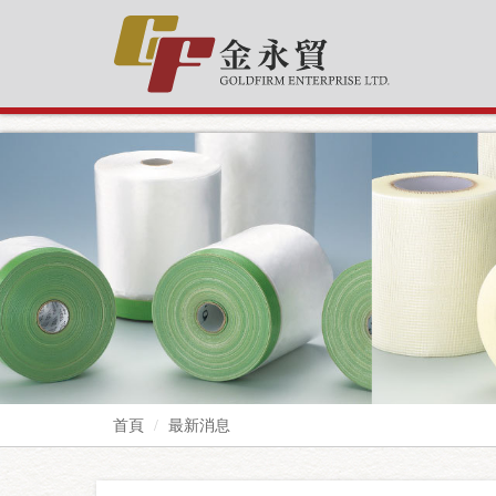
google-site-verification=EvPoimA01gXxwXCpdefUUxzfHUTmBpMCMS46
首頁
最新消息