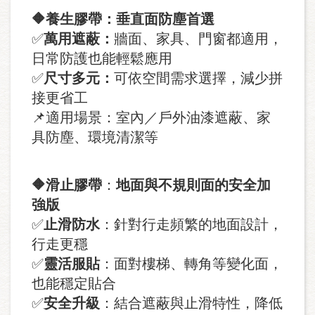
🔶
養生膠帶：垂直面防塵首選
✅
萬用遮蔽：
牆面、家具、門窗都適用，
日常防護也能輕鬆應用
✅
尺寸多元：
可依空間需求選擇，減少拼
接更省工
📌適用場景：室內／戶外油漆遮蔽、家
具防塵、環境清潔等
🔶
滑止膠帶
：
地面與不規則面的安全加
強版
✅
止滑防水
：針對行走頻繁的地面設計，
行走更穩
✅
靈活服貼
：面對樓梯、轉角等變化面，
也能穩定貼合
✅
安全升級
：結合遮蔽與止滑特性，降低