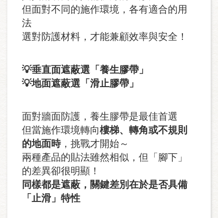
但面對不同的施作環境，各有適合的用
法
選對防護材料，才能兼顧效率與安全！
💡
垂直面遮蔽選「養生膠帶」
💡
地面遮蔽選「滑止膠帶」
面對牆面防護，養生膠帶是最佳首選
但當施作環境轉向
樓梯、轉角或不規則
的地面時
，挑戰才開始～
兩種產品的貼法雖然相似，但「腳下」
的差異卻很明顯！
同樣都是遮蔽，關鍵差別在於是否具備
「止滑」特性