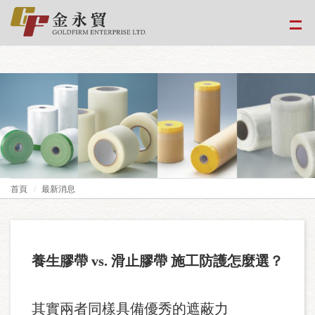
google-site-
verification=EvPoimA01gXxwXCpdefUUxzfHUTmBpMCMS46hwWJ2Xo
首頁
最新消息
養生膠帶 vs. 滑止膠帶 施工防護怎麼選？
其實兩者同樣具備優秀的遮蔽力