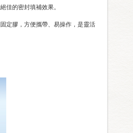
現絕佳的密封填補效果。
條固定膠，方便攜帶、易操作，是靈活