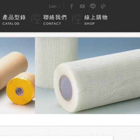
產品型錄
聯絡我們
線上購物
CATALOG
CONTACT
SHOP