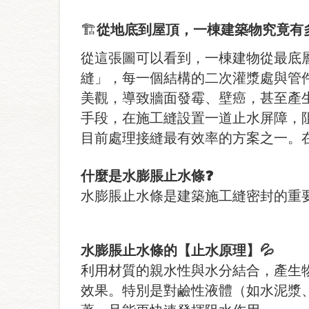
🏗️
從地底到屋頂，一棟建築物究竟有
從這張圖可以看到，一棟建物從最底
縫」，每一個結構的二次灌漿處與管
美觀，導致牆面發霉、壁癌，甚至產
手段，在施工縫設置一道止水屏障，
目前處理接縫最有效率的方案之一。
什麼是水膨脹止水條
❓
水膨脹止水條是建築施工縫密封的重
水膨脹止水條的【止水原理】
💦
利用材質的親水性與水分結合，產生
效果。特別是對鹼性液體（如水泥漿