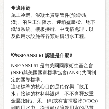
🔶適用於
施工冷縫、混凝土貫穿管件(預鑄/現
灌)、潛盾工法阻水、連續壁壓樑、地下
鐵道系統、樓板接縫、中間樁處理，以
及飲用水設施等各類結構阻水工程。
💡NSF/ANSI 61
認證是什麼❓
NSF/ANSI 61 是由美國國家衛生基金會
(NSF)與美國國家標準協會(ANSI)共同制
定的國際標準。
這項標準的核心目的是確保與「飲用
水」接觸的材料與設備，不不會釋放重
金屬(如鉛、汞、砷)或有害揮發物(VOCs)
到飲用水中，從源頭保障飲用水的品質