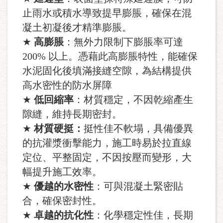
止雨水或積水導致提早膨脹，確保在混
凝土初凝後才精準膨脹。
★
高膨脹
：無外力限制下膨脹率可達
200% 以上。憑藉此高膨脹特性，能確保
水泥固化後填滿接縫空隙，為結構提供
高水密性的防水屏障
★
低回縮率
：材質穩定，不因乾縮產生
隙縫，維持長期密封。
★
材質硬挺：
挺性佳不軟塌，具備優異
的抗灌漿衝擊能力，施工時易於拉直線
定位、平整固定，不因按壓而變形，大
幅提升施工效率。
★
優越的水密性
：可與混凝土緊密貼
合，確保密封性。
★
卓越的抗化性
：化學穩定性佳，長期