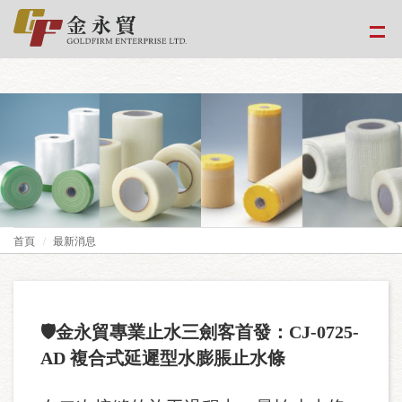
google-site-
verification=EvPoimA01gXxwXCpdefUUxzfHUTmBpMCMS46hwWJ2Xo
首頁
最新消息
🛡️金永貿專業止水三劍客首發：
CJ-0725-
AD
複合式延遲型水膨脹止水條