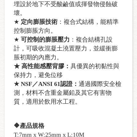
埋設於地下不受酸鹼值或揮發物侵蝕破
壞。
★
定向膨脹技術
：複合式結構，能精準
控制膨脹方向。
★
可控制的膨脹壓力
：複合結構孔設
計，可吸收混凝土澆置壓力，並緩衝膨
脹初期的內應力。
★ 高性能感壓背膠：
具優異的初黏性與
保持力，避免位移
★ NSF／ANSI 61認證：
通過國際安全檢
測，材料不含重金屬鉛及其它有害物
質，適用於飲用水工程。
🔶產品規格
T:7mm x W:25mm x L:10M