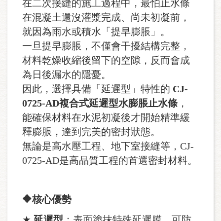
在二次接縫的施工過程中，最怕止水條
在混凝土還沒灌漿完成、尚未初凝前，
就因為雨水或積水「提早膨脹」。
一旦提早膨脹，不僅會干擾結構完整，
材料乾燥收縮後留下的空隙，反而會成
為日後漏水的隱憂。
因此，選擇具備「延遲型」特性的
CJ-
0725-AD複合式延遲型水膨脹止水條
，
能確保材料在水泥初凝後才開始精準緩
釋膨脹，達到完美的密封狀態。
無論是高水壓工程、地下室接縫等，CJ-
0725-AD是高品質工程的首選密封材料。
🔶核心優勢
★
延遲型
：表面塗抹特殊延遲膜，可防