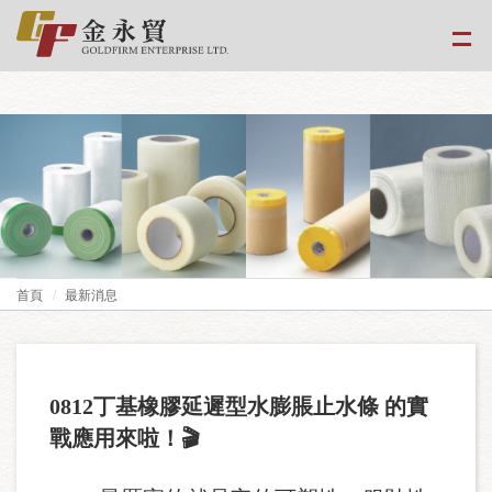
google-site-
verification=EvPoimA01gXxwXCpdefUUxzfHUTmBpMCMS46hwWJ2Xo
首頁
最新消息
0812
丁基橡膠延遲型水膨脹止水條
的實
戰應用來啦！
🎬