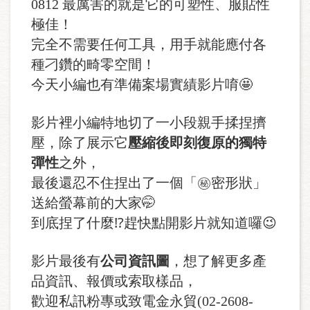
0812 最厲害的就是它的可塑性、服貼性
極佳！
完全不需要任何工具，用手就能應付各
種刁鑽的畸零空間！
今天小編也有準備案場實績影片唷🤩
影片裡小編特地切了一小段親手揉捏擠
壓，除了展示它
壓縮後即刻復原的獨特
彈性
之外，
最後還忍不住捏出了一個「㊙️密形狀」
送給螢幕前的大家🤭
到底捏了什麼⁉️趕快點開影片就知道囉😉
影片最後有
公司資訊圖
，想了解更多產
品資訊、報價或索取樣品，
歡迎私訊粉專或致電金永貿(02-2608-